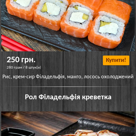
250 грн.
Купити!
280 грам / 8 штук(и)
Рис, крем-сир Філадельфія, манго, лосось охолоджений
Рол Філадельфія креветка