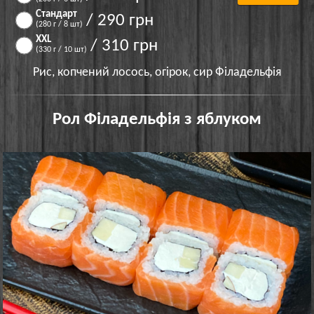
Стандарт
/ 290 грн
(280 г / 8 шт)
XXL
/ 310 грн
(330 г / 10 шт)
Рис, копчений лосось, огірок, сир Філадельфія
Рол Філадельфія з яблуком