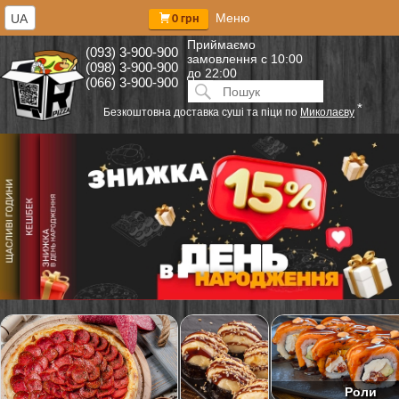
Меню
UA
0 грн
Приймаємо
(093) 3-900-900
замовлення
с 10:00
(098) 3-900-900
до 22:00
(066) 3-900-900
Искать:
ПОИСК
*
Безкоштовна доставка суші та піци по
Миколаєву
Роли