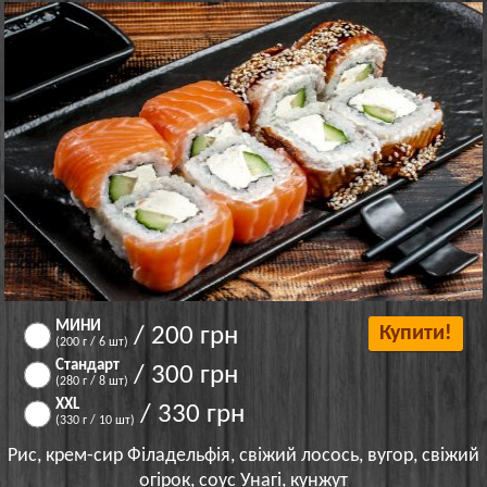
МИНИ
/ 200 грн
Купити!
(200 г / 6 шт)
Стандарт
/ 300 грн
(280 г / 8 шт)
XXL
/ 330 грн
(330 г / 10 шт)
Рис, крем-сир Філадельфія, свіжий лосось, вугор, свіжий
огірок, соус Унагі, кунжут