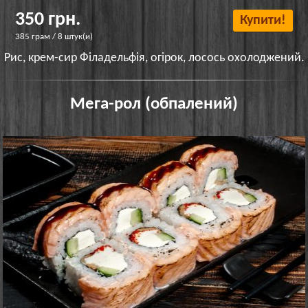
350 грн.
Купити!
385 грам / 8 штук(и)
Рис, крем-сир Філадельфія, огірок, лосось охолоджений.
Мега-рол (обпалений)