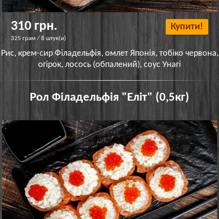
310 грн.
Купити!
325 грам / 8 штук(и)
Рис, крем-сир Філадельфія, омлет Японія, тобіко червона,
огірок, лосось (обпалений), соус Унагі
Рол Філадельфія "Еліт" (0,5кг)