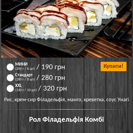
МИНИ
/ 190 грн
Купити!
(200 г / 6 шт)
Стандарт
/ 280 грн
(280 г / 8 шт)
XXL
/ 320 грн
(330 г / 10 шт)
Рис, крем-сир Філадельфія, манго, креветка, соус Унагі
Рол Філадельфія Комбі