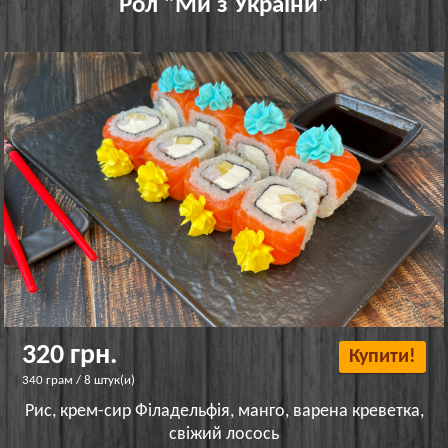
Рол "Ми з України"
320 грн.
Купити!
340 грам / 8 штук(и)
Рис, крем-сир Філадельфія, манго, варена креветка,
свіжий лосось