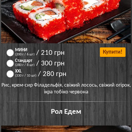
МИНИ
/ 210 грн
Купити!
(200 г / 6 шт)
Стандарт
/ 300 грн
(280 г / 8 шт)
XXL
/ 280 грн
(330 г / 10 шт)
Рис, крем-сир Філадельфія, свіжий лосось, свіжий огірок,
ікра тобіко червона
Рол Едем