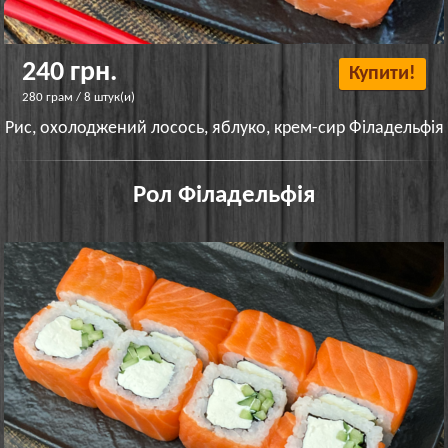
240 грн.
Купити!
280 грам / 8 штук(и)
Рис, охолоджений лосось, яблуко, крем-сир Філадельфія
Рол Філадельфія