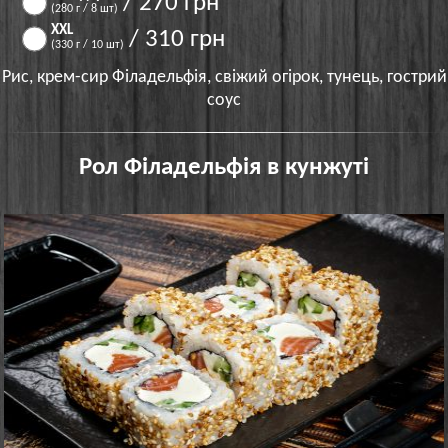
/ 270 грн
(280 г / 8 шт)
XXL
/ 310 грн
(330 г / 10 шт)
Рис, крем-сир Філадельфія, свіжий огірок, тунець, гострий
соус
Рол Філадельфія в кунжуті