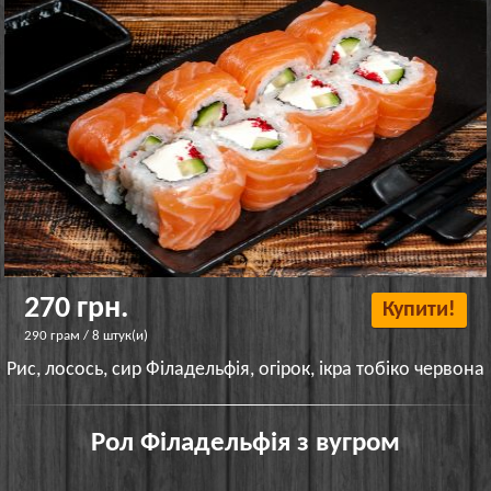
270 грн.
Купити!
290 грам / 8 штук(и)
Рис, лосось, сир Філадельфія, огірок, ікра тобіко червона
Рол Філадельфія з вугром