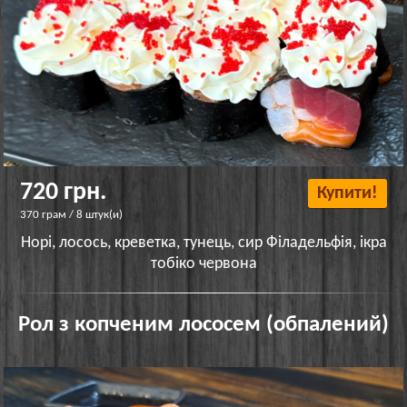
720 грн.
Купити!
370 грам / 8 штук(и)
Норі, лосось, креветка, тунець, сир Філадельфія, ікра
тобіко червона
Рол з копченим лососем (обпалений)