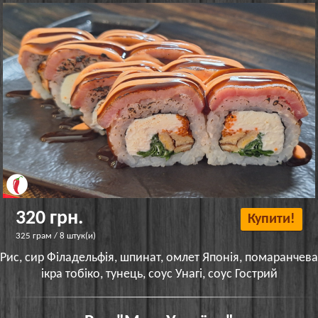
320 грн.
Купити!
325 грам / 8 штук(и)
Рис, сир Філадельфія, шпинат, омлет Японія, помаранчева
ікра тобіко, тунець, соус Унагі, соус Гострий