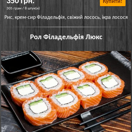
350 грн.
Купити!
305 грам / 8 штук(и)
Рис, крем-сир Філадельфія, свіжий лосось, ікра лосося
Рол Філадельфія Люкс