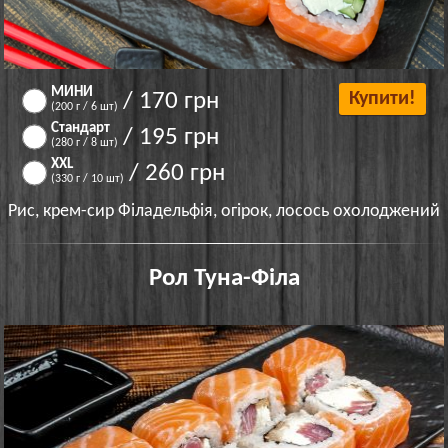
МИНИ
/ 170 грн
Купити!
(200 г / 6 шт)
Стандарт
/ 195 грн
(280 г / 8 шт)
XXL
/ 260 грн
(330 г / 10 шт)
Рис, крем-сир Філадельфія, огірок, лосось охолоджений
Рол Туна-Філа