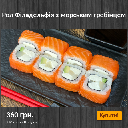
Рол Філадельфія з морським гребінцем
360 грн.
Купити!
310 грам / 8 штук(и)