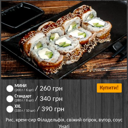
МИНИ
/ 260 грн
Купити!
(200 г / 6 шт)
Стандарт
/ 340 грн
(280 г / 8 шт)
XXL
/ 390 грн
(330 г / 10 шт)
Рис, крем-сир Філадельфія, свіжий огірок, вугор, соус
Унагі