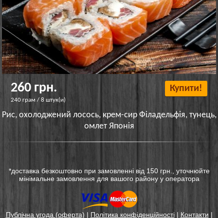
260 грн.
Купити!
240 грам / 8 штук(и)
Рис, охолоджений лосось, крем-сир Філадельфія, тунець,
омлет Японія
*доставка безкоштовно при замовленні від 150 грн., уточнюйте
мінімальне замовлення для вашого району у оператора
Публічна угода (оферта)
|
Політика конфіденційності
|
Контакти
|