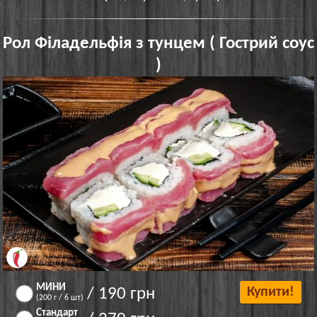
Рол Філадельфія з тунцем ( Гострий соус
)
МИНИ
/ 190 грн
Купити!
(200 г / 6 шт)
Стандарт