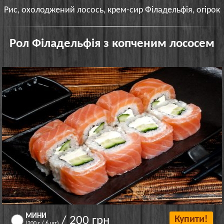
Рис, охолоджений лосось, крем-сир Філадельфія, огірок
Рол Філадельфія з копченим лососем
МИНИ
/ 200 грн
Купити!
(200 г / 6 шт)