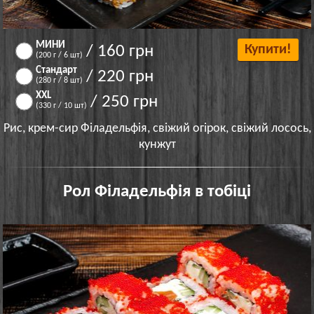
МИНИ
/ 160 грн
Купити!
(200 г / 6 шт)
Стандарт
/ 220 грн
(280 г / 8 шт)
XXL
/ 250 грн
(330 г / 10 шт)
Рис, крем-сир Філадельфія, свіжий огірок, свіжий лосось,
кунжут
Рол Філадельфія в тобіці