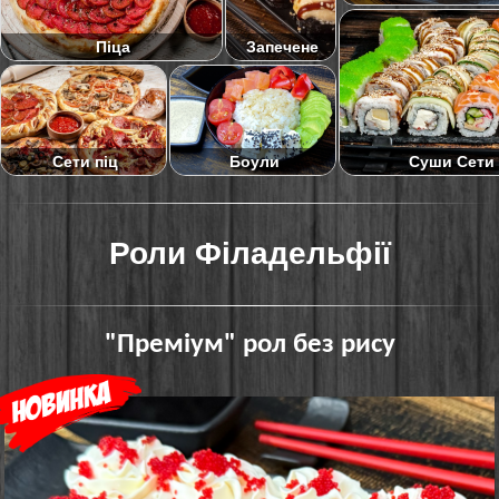
Піца
Запечене
Суши Сети
Сети піц
Боули
Роли Філадельфії
"Преміум" рол без рису