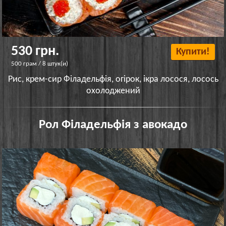
530 грн.
Купити!
500 грам / 8 штук(и)
Рис, крем-сир Філадельфія, огірок, ікра лосося, лосось
охолоджений
Рол Філадельфія з авокадо