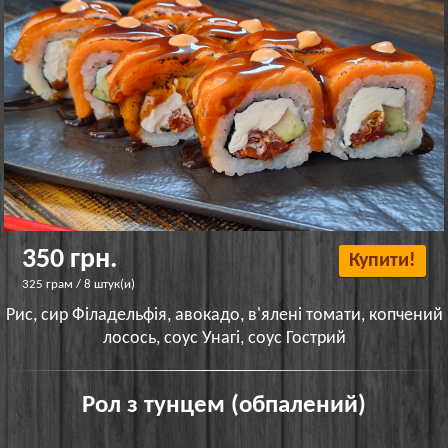
350 грн.
Купити!
325 грам / 8 штук(и)
Рис, сир Філадельфія, авокадо, в'ялені томати, копчений
лосось, соус Унагі, соус Гострий
Рол з тунцем (обпалений)