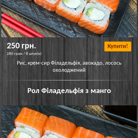
250 грн.
Купити!
280 грам / 8 штук(и)
Рис, крем-сир Філадельфія, авокадо, лосось
охолоджений
Рол Філадельфія з манго