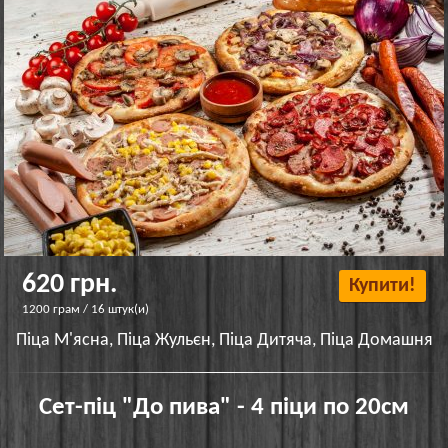
620 грн.
Купити!
1200 грам / 16 штук(и)
Піца М'ясна, Піца Жульєн, Піца Дитяча, Піца Домашня
Сет-піц "До пива" - 4 піци по 20см