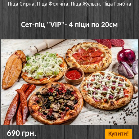
Піца Сирна, Піца Фелічіта, Піца Жульєн, Піца Грибна
Сет-піц "VIP"- 4 піци по 20см
690 грн.
Купити!