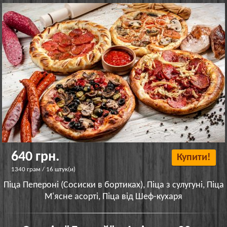
640 грн.
Купити!
1340 грам / 16 штук(и)
Піца Пепероні (Сосиски в бортиках), Піца з сулугуні, Піца
М'ясне асорті, Піца від Шеф-кухаря