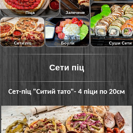
Піца
Запечене
Суши Сети
Сети піц
Боули
Сети піц
Сет-піц "Ситий тато"- 4 піци по 20см