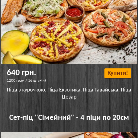
640 грн.
Купити!
1200 грам / 16 штук(и)
Піца з курочкою, Піца Екзотика, Піца Гавайська, Піца
Цезар
Сет-піц "Сімейний" - 4 піци по 20см