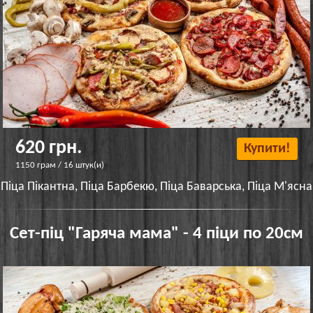
620 грн.
Купити!
1150 грам / 16 штук(и)
Піца Пікантна, Піца Барбекю, Піца Баварська, Піца М'ясна
Сет-піц "Гаряча мама" - 4 піци по 20см