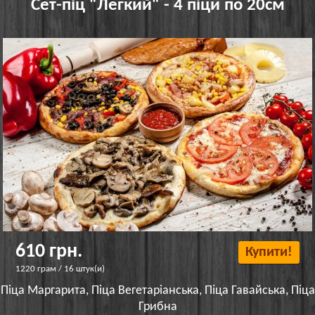
Сет-піц "Легкий" - 4 піци по 20см
610 грн.
Купити!
1220 грам / 16 штук(и)
Піца Маргарита, Піца Вегетаріанська, Піца Гавайська, Піца
Грибна