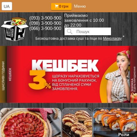
Меню
UA
0 грн
Приймаємо
(093) 3-900-900
замовлення
с 10:00
(098) 3-900-900
до 22:00
(066) 3-900-900
Искать:
ПОИСК
*
Безкоштовна доставка суші та піци по
Миколаєву
Роли